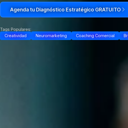
Agenda tu Diagnóstico Estratégico GRATUITO
Tags Populares:
Creatividad
Neuromarketing
Coaching Comercial
Br