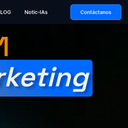
BLOG
Notic-IAs
Contáctanos
1
keting