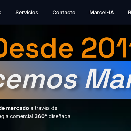
s
Servicios
Contacto
Marcel-IA
Desde 201
cemos Mar
 de mercado
a través de
egia comercial
360°
diseñada