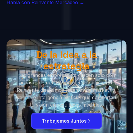
Habla con Reinvente Mercadeo →
De la idea a la
estrategia
Las grandes empresas no crecen solo con
ideas, sino con ejecución estratégica. En
Reinvente diseñamos sistemas de marketing,
ventas e inteligencia artificial que convierten
tu visión en resultados medibles.
Trabajemos Juntos