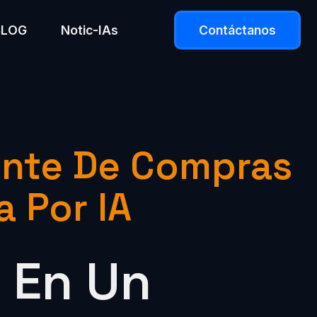
BLOG
Notic-IAs
Contáctanos
ente De Compras
a Por IA
 En Un