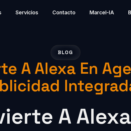
s
Servicios
Contacto
Marcel-IA
BLOG
te A Alexa En Ag
licidad Integrad
erte A Alexa