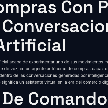
ompras Con P
 Conversacio
rtificial
tificial acaba de experimentar uno de sus movimientos m
ente de voz, en un agente autónomo de compras capaz d
ntro de las conversaciones generadas por inteligencia 
 significa un asistente virtual en la era del comercio di
e De Comando