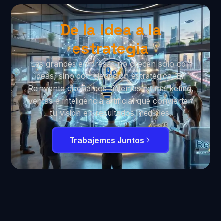
De la idea a la
estrategia
Las grandes empresas no crecen solo con
ideas, sino con ejecución estratégica. En
Reinvente diseñamos sistemas de marketing,
ventas e inteligencia artificial que convierten
tu visión en resultados medibles.
Trabajemos Juntos