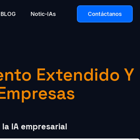
BLOG
Notic-IAs
Contáctanos
ento Extendido Y
 Empresas
la IA empresarial