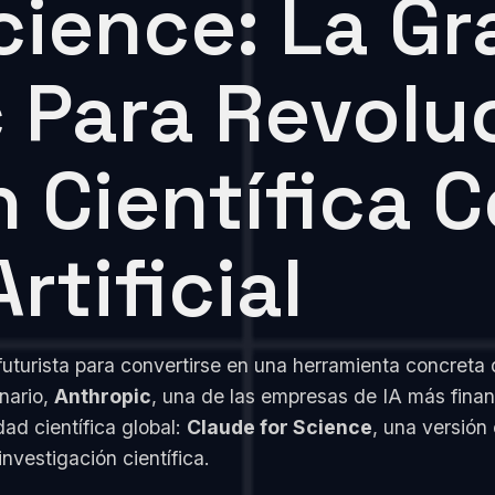
cience: La G
 Para Revolu
n Científica 
rtificial
 futurista para convertirse en una herramienta concreta 
nario,
Anthropic
, una de las empresas de IA más finan
ad científica global:
Claude for Science
, una versión 
nvestigación científica.