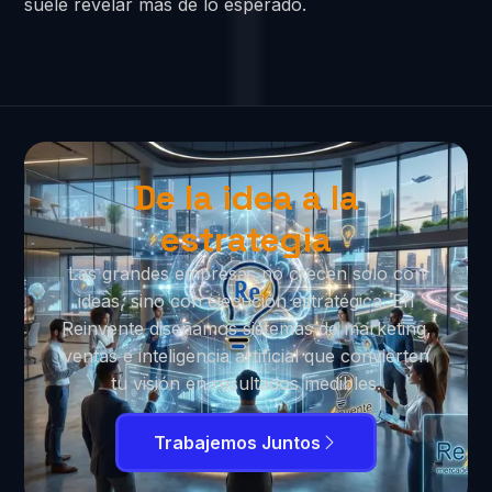
suele revelar más de lo esperado.
De la idea a la
estrategia
Las grandes empresas no crecen solo con
ideas, sino con ejecución estratégica. En
Reinvente diseñamos sistemas de marketing,
ventas e inteligencia artificial que convierten
tu visión en resultados medibles.
Trabajemos Juntos