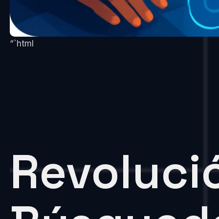
“`html
Revoluci