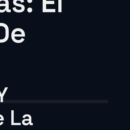
s: El
De
Y
e La