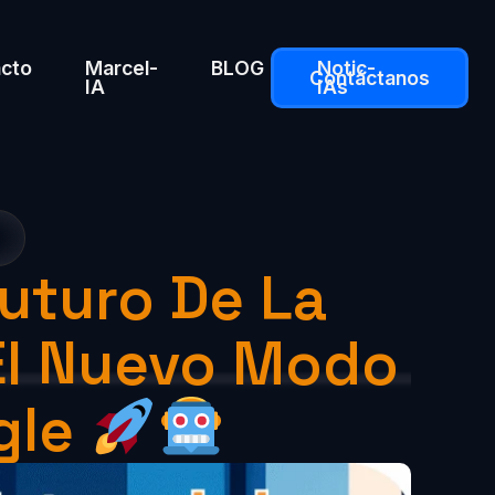
cto
Marcel-
BLOG
Notic-
Contáctanos
IA
IAs
uturo De La
El Nuevo Modo
gle