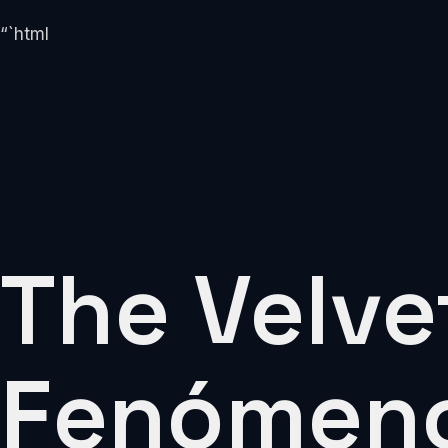
“`html
The Velv
Fenómeno