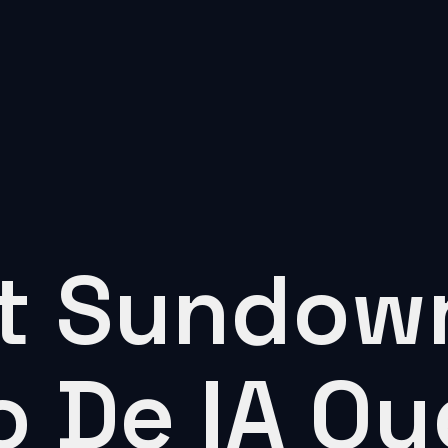
et Sundow
 De IA Qu