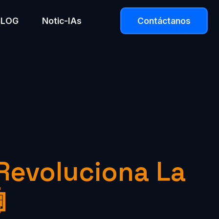
BLOG
Notic-IAs
Contáctanos
Revoluciona La
