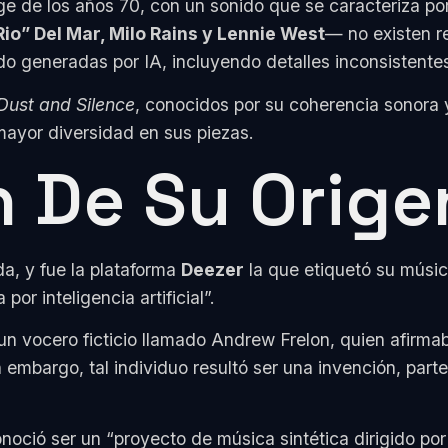
e de los años 70, con un sonido que se caracteriza por 
io” Del Mar, Milo Rains y Lennie West
— no existen re
o generadas por IA, incluyendo detalles inconsistente
Dust and Silence
, conocidos por su coherencia sonora y
mayor diversidad en sus piezas.
De Su Origen 
a, y fue la plataforma
Deezer
la que etiquetó su músi
r inteligencia artificial”.
 a un vocero ficticio llamado Andrew Frelon, quien afir
 embargo, tal individuo resultó ser una invención, part
onoció ser un “proyecto de música sintética dirigido po