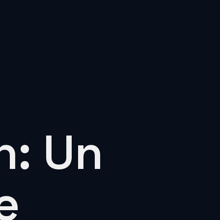
n: Un
e