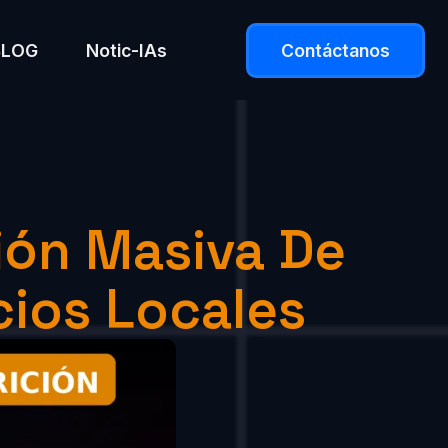
BLOG
Notic-IAs
Contáctanos
ión Masiva De
cios Locales