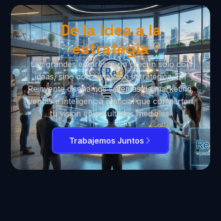
De la idea a la
estrategia
Las grandes empresas no crecen solo con
ideas, sino con ejecución estratégica. En
Reinvente diseñamos sistemas de marketing,
ventas e inteligencia artificial que convierten
tu visión en resultados medibles.
Trabajemos Juntos