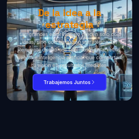
De la idea a la
estrategia
Las grandes empresas no crecen solo con
ideas, sino con ejecución estratégica. En
Reinvente diseñamos sistemas de marketing,
ventas e inteligencia artificial que convierten
tu visión en resultados medibles.
Trabajemos Juntos