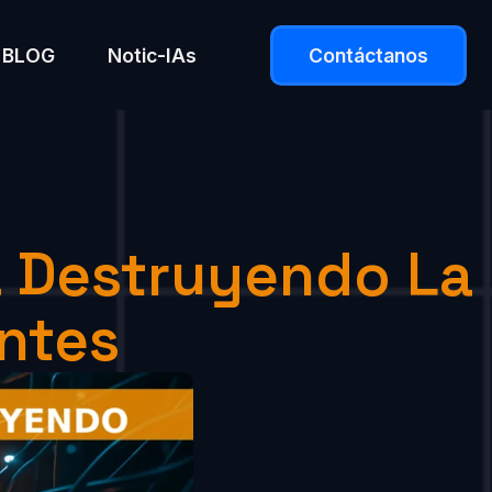
BLOG
Notic-IAs
Contáctanos
tá Destruyendo La
entes