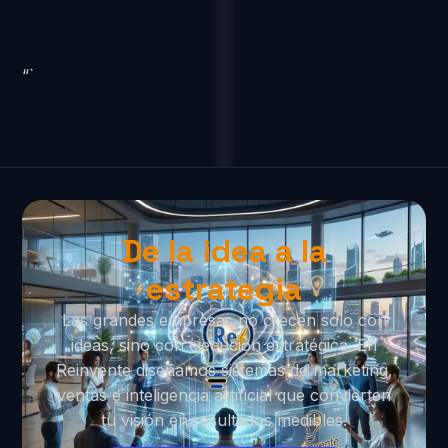
“`
De la idea a la
estrategia
Las grandes empresas no crecen solo con
ideas, sino con ejecución estratégica. En
Reinvente diseñamos sistemas de marketing,
ventas e inteligencia artificial que convierten
tu visión en resultados medibles.