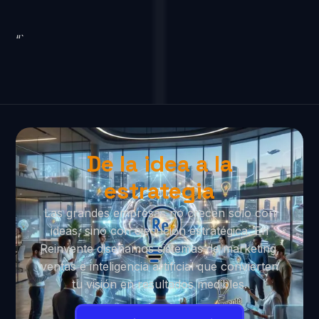
“`
De la idea a la
estrategia
Las grandes empresas no crecen solo con
ideas, sino con ejecución estratégica. En
Reinvente diseñamos sistemas de marketing,
ventas e inteligencia artificial que convierten
tu visión en resultados medibles.