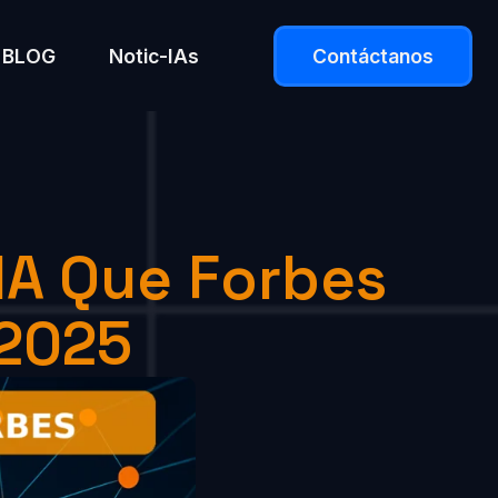
BLOG
Notic-IAs
Contáctanos
IA Que Forbes
2025