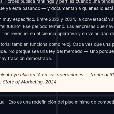
os: Forbes publica rankings y perfiles cuando una tend
 que ya está pasando — y documentan a quienes lo está
n muy específico. Entre 2022 y 2024, la conversación s
l futuro”. Ese período terminó. Las empresas que nave
 en revenue, en eficiencia operativa y en velocidad d
orial también funciona como reloj. Cada vez que una pu
educe. No porque sea una ley del mercado — sino porque 
a hay tracción demostrada.
iento ya utilizan IA en sus operaciones — frente al 5
e State of Marketing, 2024
al. Eso es una redefinición del piso mínimo de competi