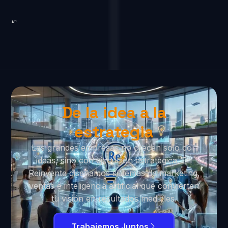
“`
De la idea a la
estrategia
Las grandes empresas no crecen solo con
ideas, sino con ejecución estratégica. En
Reinvente diseñamos sistemas de marketing,
ventas e inteligencia artificial que convierten
tu visión en resultados medibles.
Trabajemos Juntos