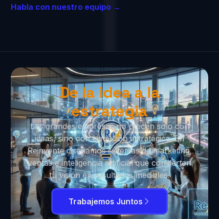
Habla con nuestro equipo →
De la idea a la
estrategia
Las grandes empresas no crecen solo con
ideas, sino con ejecución estratégica. En
Reinvente diseñamos sistemas de marketing,
ventas e inteligencia artificial que convierten
tu visión en resultados medibles.
Trabajemos Juntos