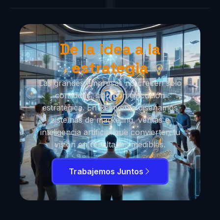
De la idea a la
estrategia
Las grandes empresas no crecen solo
con ideas, sino con ejecución
estratégica. En Reinvente diseñamos
sistemas de marketing, ventas e
inteligencia artificial que convierten tu
visión en resultados medibles.
Trabajemos Juntos