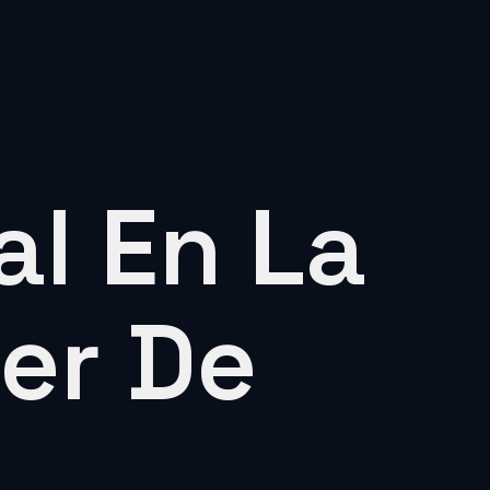
al En La
er De