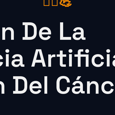
👩‍⚕️💪
n De La
ia Artifici
 Del Cánc