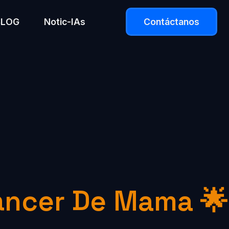
BLOG
Notic-IAs
Contáctanos
Cáncer De Mama 🌟