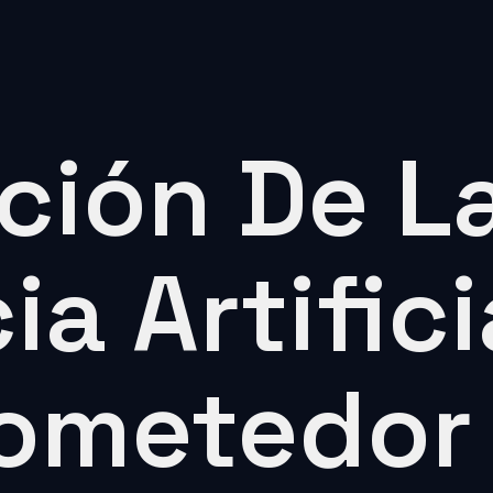
ción De L
ia Artifici
rometedor