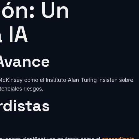
ión: Un
 IA
 Avance
McKinsey como el Instituto Alan Turing insisten sobre
enciales riesgos.
rdistas