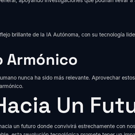
eneral, apoyando investigaciones que podrían llevar a
ejo brillante de la IA Autónoma, con su tecnología lid
o Armónico
greso humano nunca ha sido más relevante. Aprovechar e
armónico.
Hacia Un Futu
vo hacia un futuro donde convivirá estrechamente con n
sable, esta revolución tecnológica promete tener un imp