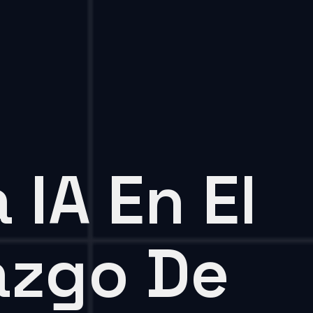
 IA En El
azgo De