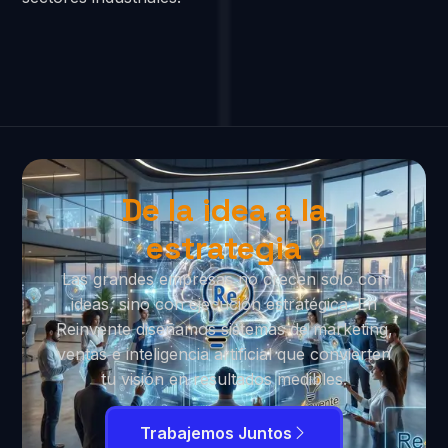
De la idea a la
estrategia
Las grandes empresas no crecen solo con
ideas, sino con ejecución estratégica. En
Reinvente diseñamos sistemas de marketing,
ventas e inteligencia artificial que convierten
tu visión en resultados medibles.
Trabajemos Juntos