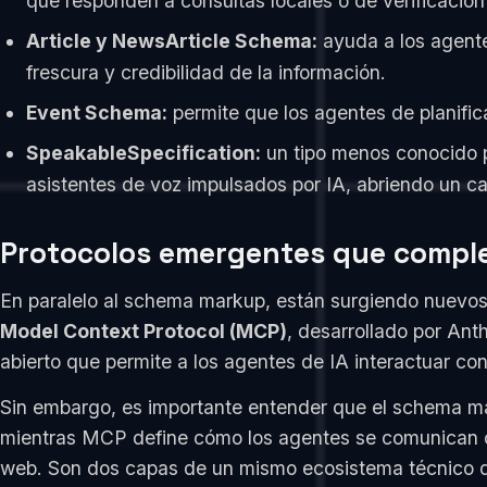
que responden a consultas locales o de verificación
Article y NewsArticle Schema:
ayuda a los agentes
frescura y credibilidad de la información.
Event Schema:
permite que los agentes de planifi
SpeakableSpecification:
un tipo menos conocido p
asistentes de voz impulsados por IA, abriendo un c
Protocolos emergentes que compl
En paralelo al schema markup, están surgiendo nuevos
Model Context Protocol (MCP)
, desarrollado por Ant
abierto que permite a los agentes de IA interactuar c
Sin embargo, es importante entender que el schema 
mientras MCP define cómo los agentes se comunican c
web. Son dos capas de un mismo ecosistema técnico qu