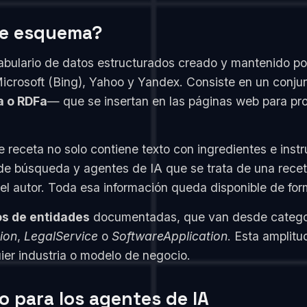
de esquema?
abulario de datos estructurados creado y mantenido p
 Microsoft (Bing), Yahoo y Yandex. Consiste en un con
a o RDFa
— que se insertan en las páginas web para pro
e receta no solo contiene texto con ingredientes e in
e búsqueda y agentes de IA que se trata de una receta
 del autor. Toda esa información queda disponible de fo
os de entidades
documentadas, que van desde catego
ion
,
LegalService
o
SoftwareApplication
. Esta amplit
ier industria o modelo de negocio.
o para los agentes de IA