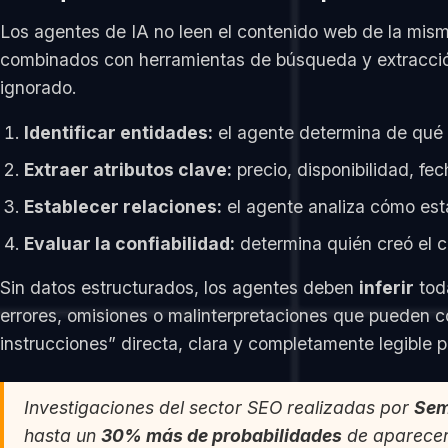
Los agentes de IA no leen el contenido web de la mism
combinados con herramientas de búsqueda y extracción 
ignorado.
Identificar entidades:
el agente determina de qué t
Extraer atributos clave:
precio, disponibilidad, fec
Establecer relaciones:
el agente analiza cómo est
Evaluar la confiabilidad:
determina quién creó el c
Sin datos estructurados, los agentes deben
inferir
toda
errores, omisiones o malinterpretaciones que pueden c
instrucciones” directa, clara y completamente legible 
Investigaciones del sector SEO realizadas por
Sem
hasta un
30% más de probabilidades
de aparecer