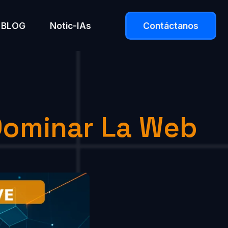
BLOG
Notic-IAs
Contáctanos
Dominar La Web