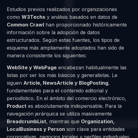
Estudios previos realizados por organizaciones
como
W3Techs
y análisis basados en datos de
Common Crawl
han proporcionado históricamente
información sobre la adopción de datos
estructurados. Según estas fuentes, los tipos de
esquema más ampliamente adoptados han sido de
manera consistente los siguientes:
WebSite y WebPage
encabezan habitualmente las
listas por ser los más básicos y generalistas. Le
siguen
Article, NewsArticle y BlogPosting
,
fundamentales para el contenido editorial y
periodístico. En el ámbito del comercio electrónico,
Product
es absolutamente indispensable. Para la
navegación jerárquica se utiliza masivamente
BreadcrumbList
, mientras que
Organization,
LocalBusiness y Person
son clave para entidades
corporativas, negocios locales y perfiles individuales