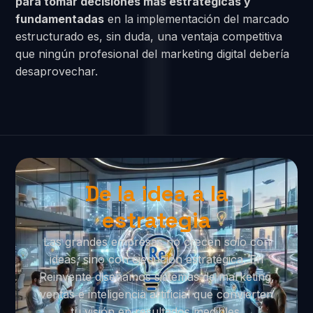
para tomar decisiones más estratégicas y
fundamentadas
en la implementación del marcado
estructurado es, sin duda, una ventaja competitiva
que ningún profesional del marketing digital debería
desaprovechar.
De la idea a la
estrategia
Las grandes empresas no crecen solo con
ideas, sino con ejecución estratégica. En
Reinvente diseñamos sistemas de marketing,
ventas e inteligencia artificial que convierten
tu visión en resultados medibles.