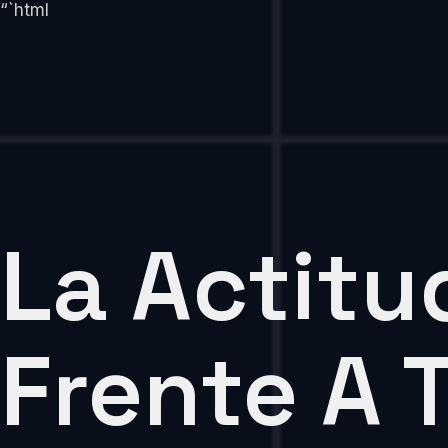
“`html
La Actitu
Frente A 