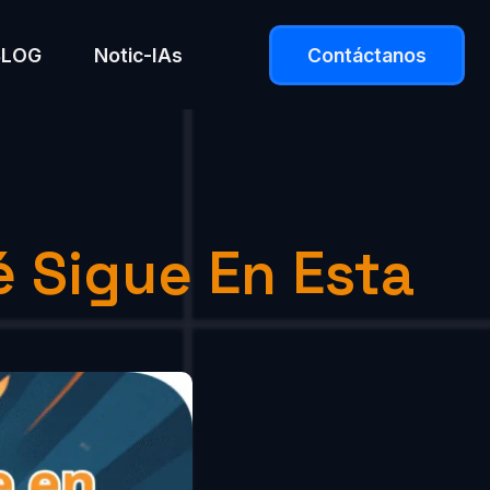
BLOG
Notic-IAs
Contáctanos
é Sigue En Esta