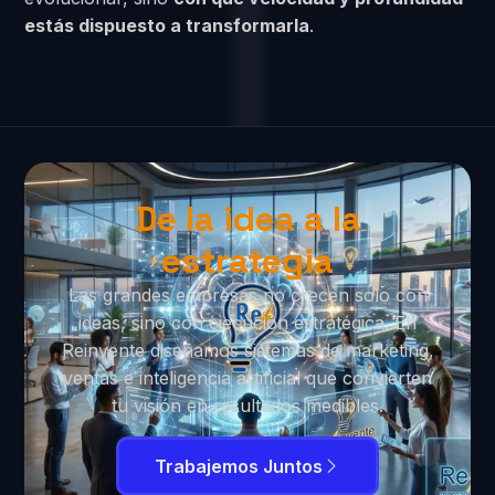
estás dispuesto a transformarla
.
De la idea a la
estrategia
Las grandes empresas no crecen solo con
ideas, sino con ejecución estratégica. En
Reinvente diseñamos sistemas de marketing,
ventas e inteligencia artificial que convierten
tu visión en resultados medibles.
Trabajemos Juntos