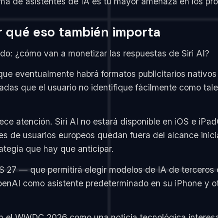
ema de asistentes de IA es tu mayor amenaza en los pró
r qué eso también importa
o: ¿cómo van a monetizar las respuestas de Siri AI?
ue eventualmente habrá formatos publicitarios nativos 
s que el usuario no identifique fácilmente como tales
ce atención. Siri AI no estará disponible en iOS e iPa
ones de usuarios europeos quedan fuera del alcance ini
ategia que hay que anticipar.
iOS 27 — que permitirá elegir modelos de IA de tercer
enAI como asistente predeterminado en su iPhone y otra
en el WWDC 2026 como una noticia tecnológica interesa