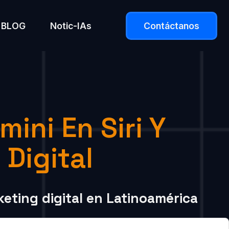
BLOG
Notic-IAs
Contáctanos
ini En Siri Y
Digital
keting digital en Latinoamérica